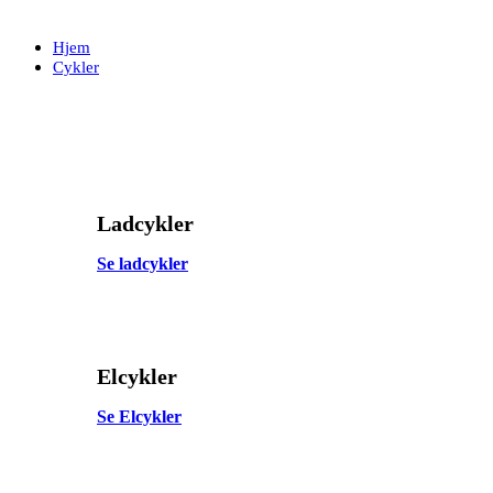
Skip
Skip
links
to
Hjem
primary
Cykler
navigation
Skip
to
content
Ladcykler
Se ladcykler
Elcykler
Se Elcykler