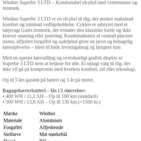
Winther Superbe 3 LTD – Komfortabel elcykel med centermotor og
remtræk.
Winther Superbe 3 LTD er en elcykel til dig, der ønsker maksimal
komfort og minimal vedligeholdelse. Cyklen er udstyret med et
støjsvagt Gates remtræk, der erstatter den klassiske kæde og ikke
kræver smøring eller justering. Kombinationen af centralt placeret
motor, affjedret forgaffel og sadelpind giver en jævn og behagelig
køreoplevelse – ideel til både hverdagsbrug og længere ture.
Med en oprejst kørestilling og overskueligt grafisk display er
Superbe 3 LTD nem at betjene for alle. Et oplagt valg til dig, der
ikke vil gå på kompromis med hverken komfort, stil eller teknologi.
Op til 5 års garanti på batteri og 3 år på motor.
Bagagebærerbatteri – fås i 2 størrelser:
• 400 WH / 11,1 AH – Op til 100 km (standard)
• 500 WH / 13,9 AH – Op til 130 km (+1500 kr.)
Mærke
Winther
Materiale
Aluminium
Forgaffel
Affjedrende
Stelfarve
Mat mørkeblå