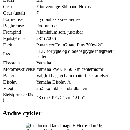
Decal
Blå
Gear
7 indvendige Shimano Nexus
Gear (antal)
7
Forbremse
Hydraulisk skivebremse
Bagbremse
Fodbremse
Frempind
Aluminium sort, justerbar
Hjulstørrelse
28" (700c)
Dæk
Panaracer TourGuard Plus 700x42C
LED-forlygte og diodebaglygte integreret i
Lys
batteri
Elsystem
Yamaha
Motorbeskrivelse
Yamaha PW-CE 50 Nm centermotor
Batteri
Valgfrit bagagebærerbatteri, 2 størrelser
Display
Yamaha Display A
Vægt
26,5 kg inkl. standardbatteri
Stelstørrelser fås
48 cm / 19", 54 cm / 21,5"
i
Andre cykler