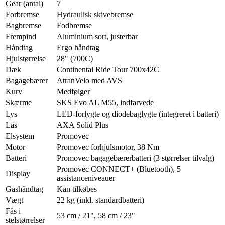
Gear (antal)
7
Forbremse
Hydraulisk skivebremse
Bagbremse
Fodbremse
Frempind
Aluminium sort, justerbar
Håndtag
Ergo håndtag
Hjulstørrelse
28" (700C)
Dæk
Continental Ride Tour 700x42C
Bagagebærer
AtranVelo med AVS
Kurv
Medfølger
Skærme
SKS Evo AL M55, indfarvede
Lys
LED-forlygte og diodebaglygte (integreret i batteri)
Lås
AXA Solid Plus
Elsystem
Promovec
Motor
Promovec forhjulsmotor, 38 Nm
Batteri
Promovec bagagebærerbatteri (3 størrelser tilvalg)
Promovec CONNECT+ (Bluetooth), 5
Display
assistanceniveauer
Gashåndtag
Kan tilkøbes
Vægt
22 kg (inkl. standardbatteri)
Fås i
53 cm / 21", 58 cm / 23"
stelstørrelser