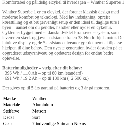
Komfortabel og pålidelig elcykel til hverdagen – Winther Superbe 1
Winther Superbe 1 er en elcykel, der forener klassisk design med
moderne komfort og teknologi. Med lav indstigning, oprejst
kørestilling og et brugervenligt setup er den ideel til daglige ture i
byen – uanset om du pendler, handler eller nyder en cykeltur.
Cyklen er bygget med et danskudviklet Promovec elsystem, som
leverer en stærk og jævn assistance fra en 38 Nm forhjulsmotor. Det
intuitive display og de 5 assistanceniveauer gør det nemt at tilpasse
hjælpen til dine behov. Den nyeste generation byder desuden på et
opgraderet udstyrsniveau og opdateret design for endnu bedre
oplevelse.
Batterimuligheder – vælg efter dit behov:
· 396 Wh / 11,0 Ah – op til 80 km (standard)
· 691 Wh / 19,2 Ah – op til 130 km (+2.500 kr.)
Der gives op til 5 års garanti på batteriet og 3 år på motoren.
Mærke
Winther
Materiale
Aluminium
Stelfarve
Matsort
Decal
Sort
Gear
7 indvendige Shimano Nexus