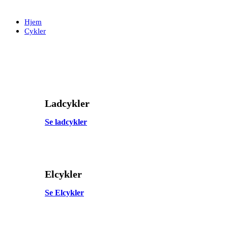
Skip
Skip
links
to
Hjem
primary
Cykler
navigation
Skip
to
content
Ladcykler
Se ladcykler
Elcykler
Se Elcykler