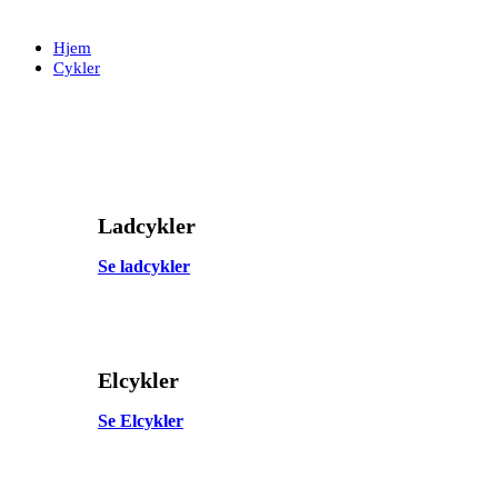
Skip
Skip
links
to
Hjem
primary
Cykler
navigation
Skip
to
content
Ladcykler
Se ladcykler
Elcykler
Se Elcykler