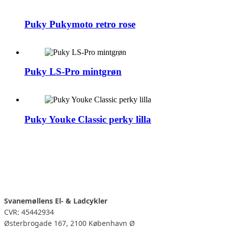
Puky Pukymoto retro rose
Puky LS-Pro mintgrøn
Puky Youke Classic perky lilla
Svanemøllens El- & Ladcykler
CVR: 45442934
Østerbrogade 167, 2100 København Ø