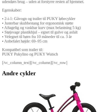
udendørs brug – uden at forstyrre resten af hjemmet.
Egenskaber:
•
2-i-1: Gåvogn og trailer til PUKY løbecykler
•
Justerbar skubbestang for ergonomisk støtte
•
Aftagelig og vaskbar kurv (max belastning 5 kg)
•
Støjsvage plastikhjul – egnet til gulve og asfalt
•
Velegnet til børn fra 10 måneder til ca. 3 år
•
Anbefalet højde: 69–95 cm
Kompatibel som trailer til:
PUKY Pukylino og PUKY Wutsch
[/vc_column_text][/vc_column][/vc_row]
Andre cykler