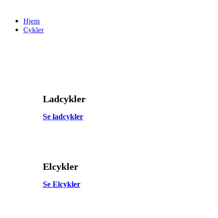
Skip
Skip
links
to
Hjem
primary
Cykler
navigation
Skip
to
content
Ladcykler
Se ladcykler
Elcykler
Se Elcykler