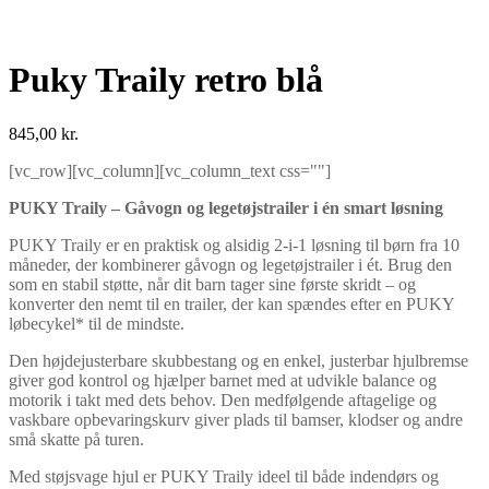
Puky Traily retro blå
845,00
kr.
[vc_row][vc_column][vc_column_text css=""]
PUKY Traily – Gåvogn og legetøjstrailer i én smart løsning
PUKY Traily
er en praktisk og alsidig 2-i-1 løsning til børn fra 10
måneder, der kombinerer gåvogn og legetøjstrailer i ét. Brug den
som en stabil støtte, når dit barn tager sine første skridt – og
konverter den nemt til en trailer, der kan spændes efter en PUKY
løbecykel* til de mindste.
Den højdejusterbare skubbestang og en enkel, justerbar hjulbremse
giver god kontrol og hjælper barnet med at udvikle balance og
motorik i takt med dets behov. Den medfølgende aftagelige og
vaskbare opbevaringskurv giver plads til bamser, klodser og andre
små skatte på turen.
Med støjsvage hjul er PUKY Traily ideel til både indendørs og