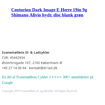
Centurion Dark Image E Herre 19in 9g
Shimano Alivio hydr. disc blank grøn
Svanemøllens El- & Ladcykler
CVR: 45442934
Østerbrogade 167, 2100 København Ø
+45 27 14 00 64 · kontakt@el-lad.dk
En del af Svanemøllens Cykler ⭐⭐⭐⭐⭐ 300+ anmeldelser på
Google
Copyright 2026 Svanemøllens el- og ladcykler. All Rights Reserved.