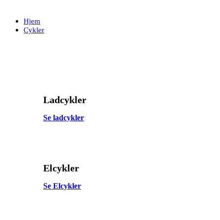
Skip
Skip
links
to
Hjem
primary
Cykler
navigation
Skip
to
content
Ladcykler
Se ladcykler
Elcykler
Se Elcykler