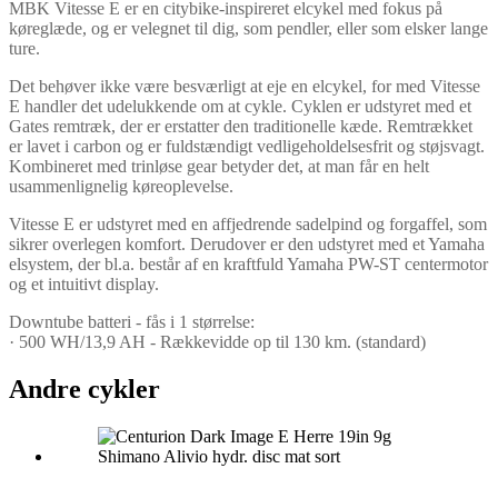
MBK Vitesse E er en citybike-inspireret elcykel med fokus på
køreglæde, og er velegnet til dig, som pendler, eller som elsker lange
ture.
Det behøver ikke være besværligt at eje en elcykel, for med Vitesse
E handler det udelukkende om at cykle. Cyklen er udstyret med et
Gates remtræk, der er erstatter den traditionelle kæde. Remtrækket
er lavet i carbon og er fuldstændigt vedligeholdelsesfrit og støjsvagt.
Kombineret med trinløse gear betyder det, at man får en helt
usammenlignelig køreoplevelse.
Vitesse E er udstyret med en affjedrende sadelpind og forgaffel, som
sikrer overlegen komfort. Derudover er den udstyret med et Yamaha
elsystem, der bl.a. består af en kraftfuld Yamaha PW-ST centermotor
og et intuitivt display.
Downtube batteri - fås i 1 størrelse:
· 500 WH/13,9 AH - Rækkevidde op til 130 km. (standard)
Andre cykler