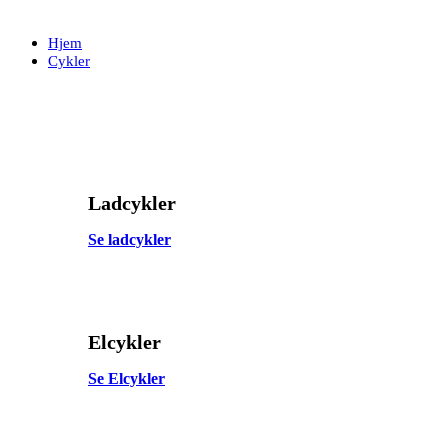
Skip
Skip
links
to
Hjem
primary
Cykler
navigation
Skip
to
content
Ladcykler
Se ladcykler
Elcykler
Se Elcykler